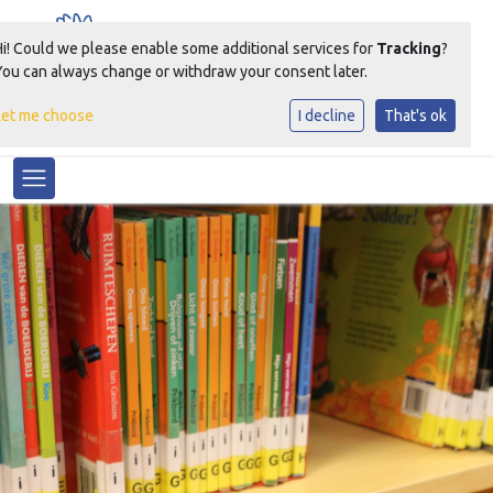
Hi! Could we please enable some additional services for
Tracking
?
You can always change or withdraw your consent later.
Let me choose
I decline
That's ok
Samen Groeien Bloeien
Toggle navigation