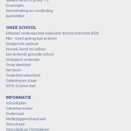
Spelend leren in groep 1-2
Ervaringen
Kennismaking en rondleiding
Aanmelden
ONZE SCHOOL
Effectief onderwijs met expliciete directe instructie (EDI)
PBS - Goed gedrag kun je leren!
Kindgericht aanbod
Muziek, kunst en cultuur
Een (erkend) gezonde school
Uitdagend onderwijs
Onze identiteit
Het team
Ouderbetrokkenheid
Opleiding en stage
SCPO Groene Hart
INFORMATIE
Schooltijden
Vakantierooster
Ouderraad
Medezeggenschapsraad
Schoolraad
Schoolgids en formulieren