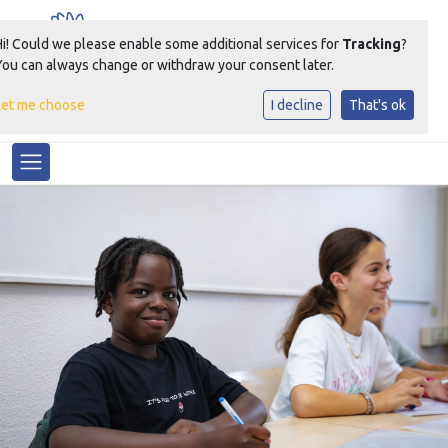
Hi! Could we please enable some additional services for
Tracking
?
You can always change or withdraw your consent later.
Let me choose
I decline
That's ok
Samen Groeien Bloeien
Toggle navigation