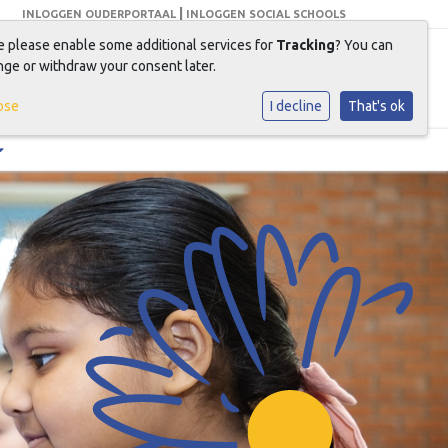
|
INLOGGEN OUDERPORTAAL
INLOGGEN SOCIAL SCHOOLS
e please enable some additional services for
Tracking
? You can
ge or withdraw your consent later.
Samen Groeien Bloeien
ose
I decline
That's ok