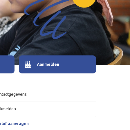
Aanmelden
ntactgegevens
ekmelden
rlof aanvragen