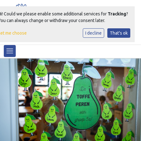
Hi! Could we please enable some additional services for
Tracking
?
You can always change or withdraw your consent later.
Let me choose
I decline
That's ok
Samen Groeien Bloeien
Toggle navigation