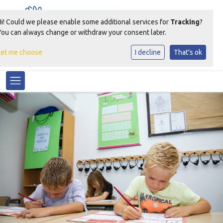
Hi! Could we please enable some additional services for
Tracking
?
You can always change or withdraw your consent later.
Let me choose
I decline
That's ok
Samen Groeien Bloeien
Toggle navigation