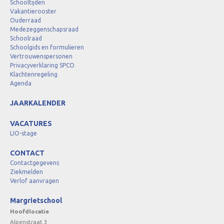
Schooltijden
Vakantierooster
Ouderraad
Medezeggenschapsraad
Schoolraad
Schoolgids en formulieren
Vertrouwenspersonen
Privacyverklaring SPCO
Klachtenregeling
Agenda
JAARKALENDER
VACATURES
LIO-stage
CONTACT
Contactgegevens
Ziekmelden
Verlof aanvragen
Margrietschool
Hoofdlocatie
Alpenstraat 3