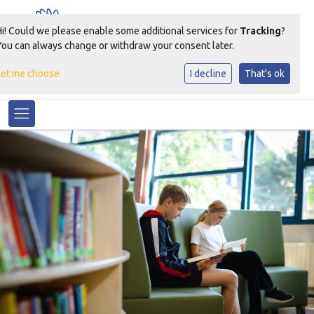
Hi! Could we please enable some additional services for
Tracking
?
You can always change or withdraw your consent later.
Let me choose
I decline
That's ok
Samen Groeien Bloeien
Toggle navigation